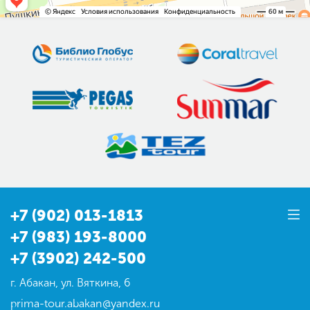
+7 (902) 013-1813
+7 (983) 193-8000
+7 (3902) 242-500
г. Абакан, ул. Вяткина, 6
prima-tour.abakan@yandex.ru